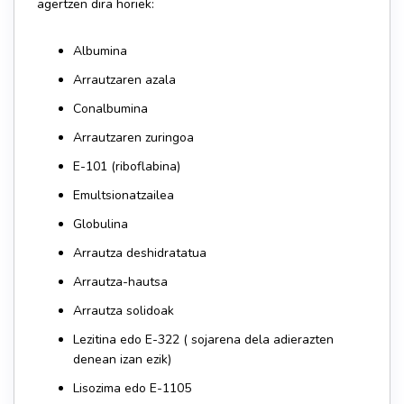
agertzen dira horiek:
Albumina
Arrautzaren azala
Conalbumina
Arrautzaren zuringoa
E-101 (riboflabina)
Emultsionatzailea
Globulina
Arrautza deshidratatua
Arrautza-hautsa
Arrautza solidoak
Lezitina edo E-322 ( sojarena dela adierazten
denean izan ezik)
Lisozima edo E-1105