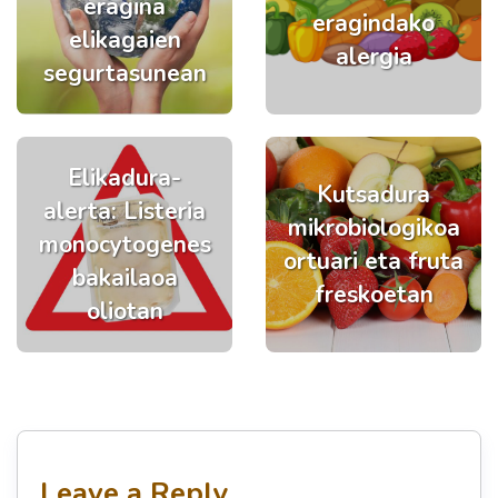
eragina
eragindako
elikagaien
alergia
segurtasunean
Elikadura-
Kutsadura
alerta: Listeria
mikrobiologikoa
monocytogenes
ortuari eta fruta
bakailaoa
freskoetan
oliotan
Leave a Reply