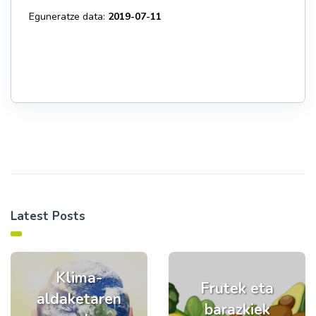
Eguneratze data:
2019-07-11
Latest Posts
Klima-
Frutek eta
aldaketaren
barazkiek