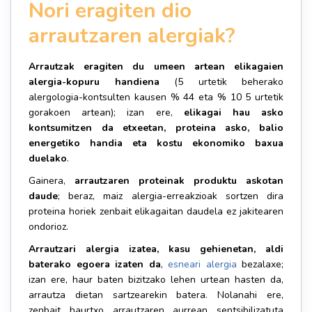
Nori eragiten dio
arrautzaren alergiak?
Arrautzak eragiten du umeen artean elikagaien
alergia-kopuru handiena
(5 urtetik beherako
alergologia-kontsulten kausen % 44 eta % 10 5 urtetik
gorakoen artean); izan ere,
elikagai hau asko
kontsumitzen da etxeetan, proteina asko, balio
energetiko handia eta kostu ekonomiko baxua
duelako
.
Gainera,
arrautzaren proteinak produktu askotan
daude
; beraz, maiz alergia-erreakzioak sortzen dira
proteina horiek zenbait elikagaitan daudela ez jakitearen
ondorioz.
Arrautzari alergia izatea, kasu gehienetan, aldi
baterako egoera izaten da
,
esneari alergia
bezalaxe;
izan ere, haur baten bizitzako lehen urtean hasten da,
arrautza dietan sartzearekin batera. Nolanahi ere,
zenbait haurtxo arrautzaren aurrean sentsibilizatuta