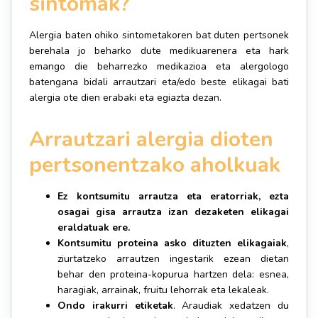
sintomak?
Alergia baten ohiko sintometakoren bat duten pertsonek
berehala jo beharko dute medikuarenera eta hark
emango die beharrezko medikazioa eta alergologo
batengana bidali arrautzari eta/edo beste elikagai bati
alergia ote dien erabaki eta egiazta dezan.
Arrautzari alergia dioten
pertsonentzako aholkuak
Ez kontsumitu arrautza eta eratorriak, ezta
osagai gisa arrautza izan dezaketen elikagai
eraldatuak ere.
Kontsumitu proteina asko dituzten elikagaiak
,
ziurtatzeko arrautzen ingestarik ezean dietan
behar den proteina-kopurua hartzen dela: esnea,
haragiak, arrainak, fruitu lehorrak eta lekaleak.
Ondo irakurri etiketak
. Araudiak xedatzen du