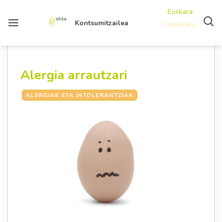
Euskara
Kontsumitzailea
Castellano
Alergia arrautzari
ALERGIAK ETA INTOLERANTZIAK