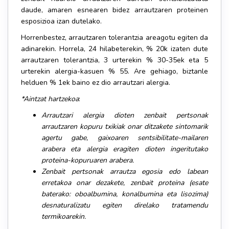
daude, amaren esnearen bidez arrautzaren proteinen
esposizioa izan dutelako.
Horrenbestez, arrautzaren tolerantzia areagotu egiten da
adinarekin. Horrela, 24 hilabeterekin, % 20k izaten dute
arrautzaren tolerantzia, 3 urterekin % 30-35ek eta 5
urterekin alergia-kasuen % 55. Are gehiago, biztanle
helduen % 1ek baino ez dio arrautzari alergia.
*Aintzat hartzekoa
:
Arrautzari alergia dioten zenbait pertsonak
arrautzaren kopuru txikiak onar ditzakete sintomarik
agertu gabe, gaixoaren sentsibilitate-mailaren
arabera eta alergia eragiten dioten ingeritutako
proteina-kopuruaren arabera.
Zenbait pertsonak arrautza egosia edo labean
erretakoa onar dezakete, zenbait proteina (esate
baterako: oboalbumina, konalbumina eta lisozima)
desnaturalizatu egiten direlako tratamendu
termikoarekin.