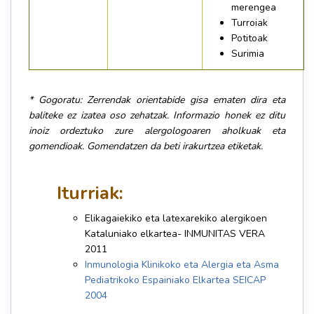
merengea
Turroiak
Potitoak
Surimia
* Gogoratu: Zerrendak orientabide gisa ematen dira eta
baliteke ez izatea oso zehatzak. Informazio honek ez ditu
inoiz ordeztuko zure alergologoaren aholkuak eta
gomendioak. Gomendatzen da beti irakurtzea etiketak.
Iturriak:
Elikagaiekiko eta latexarekiko alergikoen
Kataluniako elkartea- INMUNITAS VERA
2011
Inmunologia Klinikoko eta Alergia eta Asma
Pediatrikoko Espainiako Elkartea SEICAP
2004