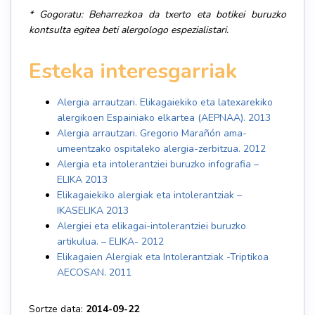
* Gogoratu: Beharrezkoa da txerto eta botikei buruzko
kontsulta egitea beti alergologo espezialistari.
Esteka interesgarriak
Alergia arrautzari. Elikagaiekiko eta latexarekiko
alergikoen Espainiako elkartea (AEPNAA). 2013
Alergia arrautzari. Gregorio Marañón ama-
umeentzako ospitaleko alergia-zerbitzua. 2012
Alergia eta intolerantziei buruzko infografia –
ELIKA 2013
Elikagaiekiko alergiak eta intolerantziak –
IKASELIKA 2013
Alergiei eta elikagai-intolerantziei buruzko
artikulua. – ELIKA- 2012
Elikagaien Alergiak eta Intolerantziak -Triptikoa
AECOSAN. 2011
Sortze data:
2014-09-22