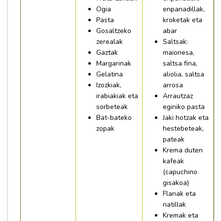
Ogia
enpanadillak,
Pasta
kroketak eta
Gosaltzeko
abar
zerealak
Saltsak:
Gaztak
maionesa,
Margarinak
saltsa fina,
Gelatina
aliolia, saltsa
Izozkiak,
arrosa
irabiakiak eta
Arrautzaz
sorbeteak
eginiko pasta
Bat-bateko
Jaki hotzak eta
zopak
hestebeteak,
pateak
Krema duten
kafeak
(capuchino
gisakoa)
Flanak eta
natillak
Kremak eta