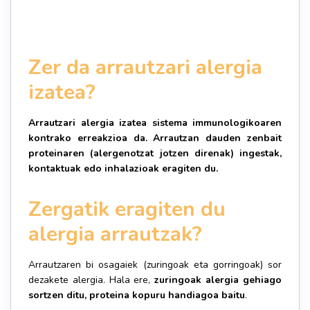
Zer da arrautzari alergia
izatea?
Arrautzari alergia izatea sistema immunologikoaren
kontrako erreakzioa da. Arrautzan dauden zenbait
proteinaren (alergenotzat jotzen direnak) ingestak,
kontaktuak edo inhalazioak eragiten du.
Zergatik eragiten du
alergia arrautzak?
Arrautzaren bi osagaiek (zuringoak eta gorringoak) sor
dezakete alergia. Hala ere,
zuringoak alergia gehiago
sortzen ditu, proteina kopuru handiagoa baitu
.