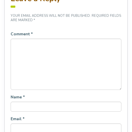
YOUR EMAIL ADDRESS WILL NOT BE PUBLISHED.
REQUIRED FIELDS
ARE MARKED
*
Comment
*
Name
*
Email
*