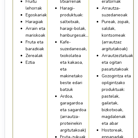
Fruitu
litxarreriak
eratorriak
lehorrak
Haragi-
Arrautza-
Egoskariak
produktuak:
suzedaneoak
Haragiak
saltxitxak,
Pureak, zopak,
Arrain eta
haragi-bolak,
saldak,
mariskoak
hanburgesak…
kontsomeak
Fruta eta
Kafe-
(arrautzaz
barazkiak
suzedaneoak,
argitutakoak)
Zerealak
txokolatea
Arrautzeztatuak
Eztia
eta kakaoa,
eta ogitan
eta
pasatutakoak
makinetako
Gozogintza eta
beste edari
opilgintzako
batzuk
produktuak:
Ardoa,
pastelak,
garagardoa
gailetak,
eta sagardoa
bizkotxoak,
(arrautza-
magdalenak
proteinekin
eta abar
argitutakoak)
Hostoreak,
Fruta-zukuak
enpanadak,