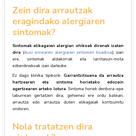
Zein dira arrautzak
eragindako alergiaren
sintomak?
Sintomak elikagaien alergian ohikoak direnak izaten
dira
(
ikusi esnearen alergiaren sintomen koadroa
); izan
ere, sintomak aldakorrak eta larritasun-mota
ezberdinekoak izan daitezke.
Ez dago klinika tipikorik.
Garrantzitsuena da arrautza
hartzearen eta sintoma horietako edozein
agertzearen arteko lotura
. Sintoma horiek denbora-epe
laburrean gertatzen dira, gehienez ere ordu batean,
arrautza edo arrautza duten elikagaiak kontsumitu
ondoren.
Nola tratatzen dira