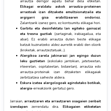
arrautza derrigor aipatu behar dela etiketan.
Elikagai eraldatu askok arrautza-proteinen
arrastoak izan ditzakete emultsionatzaile eta
argigarri gisa erabiltzearen ondorioz
.
Zalantzarik izanez gero, ez kontsumitu elikagai hori.
Garbitu eta desinfektatu lan egiteko gainazal
eta tresna guztiak
(zartaginak, irabiagailua, eta
abar). Ez erabili arrautza duten beste elikagai
batzuk kuzinatzeko aldez aurretik erabili den oliorik
(kroketak, arrautzeztatuak…).
Alergikoa zarela jakinarazi jan egingo duzun
leku guztietan
(eskolako jantokian, jatetxeetan,
irteeretan, ospitaleetan, bidaietan), arrautza edo
arrautza-proteinak izan ditzaketen elikagaiak
zerbitzatzea saiheste aldera.
Eskura izatea alergologoak agindutako botikak,
alergia
-erreakziorik gertatuz gero.
Jarraian,
arrautzaren eta arrautzaren osagaien zenbait
izendapen
zerrendatu dira.
Elikagaien etiketetan