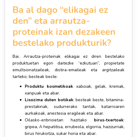
Ba al dago “elikagai ez
den” eta arrautza-
proteinak izan dezakeen
bestelako produkturik?
Bai. Arrautza-proteinak elikagai ez diren bestelako
produktuetan egon daitezke “ezkutuan”, propietate
emultsionatzaileak, distira-emaileak eta argitzaileak
tarteko; besteak beste:
Produktu kosmetikoak
xaboiak, gelak, kremak,
xanpuak eta abar.
Lisozima duten botikak
: besteak beste, bitamina-
prestakinak, sudurrerako tantak, katarroaren
aurkakoak, anestesia eragileak eta abar.
Oilasko-enbrioietan hazitako
birus-txertoak
:
gripea, A hepatitisa, errubeola, elgorria, hazizurriak,
birus hirukoitza, sukar horia eta abar.