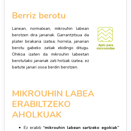
Berriz berotu
Lanean, normalean, mikrouhin labean
berotzen dira janariak. Garrantzitsua da
plater birakaria izatea; horrela, janarian
berotu gabeko zatiak ekidingo ditugu.
Ohikoa izaten da mikrouhin labeetan
berotutako janariak zati hotzak izatea, ez
baitute janari osoa berdin berotzen.
MIKROUHIN LABEA
ERABILTZEKO
AHOLKUAK
Ez erabili
“mikrouhin labean sartzeko egokiak”