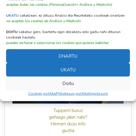
aceptas todas las cookies (Personalización+ Análisis y Medición)
UKATU
sakatzean, ez dituzu Analisi eta Neurketako cookieak onartzen
no aceptas los cookies de Análisis y Medición
DOITU
sakatuz gero, baztertu egin dezakezu edo gaitu nahi dituzun
cookieak hautatu
puedes rechazar o seleccionar los cookies que quieres habilitar
ONARTU
UKATU
Doitu
Cookien politika
Pribatasun politika
Impressum
Tupperri buruz
gehiago jakin nahi?
Hemen duzu info
guztia