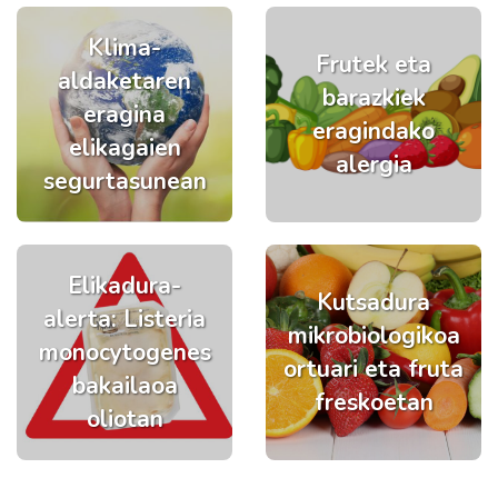
Klima-
Frutek eta
aldaketaren
barazkiek
eragina
eragindako
elikagaien
alergia
segurtasunean
Elikadura-
Kutsadura
alerta: Listeria
mikrobiologikoa
monocytogenes
ortuari eta fruta
bakailaoa
freskoetan
oliotan