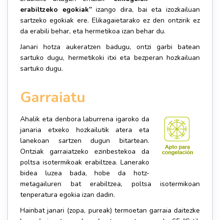
erabiltzeko egokiak”
izango dira, bai eta izozkailuan
sartzeko egokiak ere. Elikagaietarako ez den ontzirik ez
da erabili behar, eta hermetikoa izan behar du.
Janari hotza aukeratzen badugu, ontzi garbi batean
sartuko dugu, hermetikoki itxi eta bezperan hozkailuan
sartuko dugu.
Garraiatu
Ahalik eta denbora laburrena igaroko da
janaria etxeko hozkailutik atera eta
lanekoan sartzen dugun bitartean.
Ontziak garraiatzeko ezinbestekoa da
poltsa isotermikoak erabiltzea. Lanerako
bidea luzea bada, hobe da hotz-
metagailuren bat erabiltzea, poltsa isotermikoan
tenperatura egokia izan dadin.
Hainbat janari (zopa, pureak) termoetan garraia daitezke