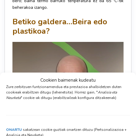
bero; baina termo barruko tenperatura ez da 65 ºC-tik
beherakoa izango.
Betiko galdera…Beira edo
plastikoa?
Cookien baimenak kudeatu
Zure zerbitzuen funtzionamendua eta prestazioa ahalbidetzen duten
cookieak erabiltzen ditugu (lehenetsita). Horrez gain, "
Analisia eta
Neurketa
" cookie-ak ditugu (erabiltzaileak konfigura ditzakeenak)
ONARTU
sakatzean cookie guztiak onartzen dituzu (Pertsonalizazioa +
Analisia eta Neurketa)