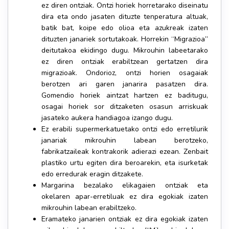
ez diren ontziak. Ontzi horiek horretarako diseinatu
dira eta ondo jasaten dituzte tenperatura altuak,
batik bat, koipe edo olioa eta azukreak izaten
dituzten janariek sortutakoak. Horrekin “Migrazioa”
deitutakoa ekidingo dugu. Mikrouhin labeetarako
ez diren ontziak erabiltzean gertatzen dira
migrazioak. Ondorioz, ontzi horien osagaiak
berotzen ari garen janarira pasatzen dira.
Gomendio horiek aintzat hartzen ez baditugu,
osagai horiek sor ditzaketen osasun arriskuak
jasateko aukera handiagoa izango dugu.
Ez erabili supermerkatuetako ontzi edo erretilurik
janariak mikrouhin labean berotzeko,
fabrikatzaileak kontrakorik adierazi ezean. Zenbait
plastiko urtu egiten dira beroarekin, eta isurketak
edo erredurak eragin ditzakete.
Margarina bezalako elikagaien ontziak eta
okelaren apar-erretiluak ez dira egokiak izaten
mikrouhin labean erabiltzeko.
Eramateko janarien ontziak ez dira egokiak izaten