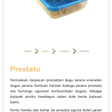
Prestatu
Normalean, bezperan prestatzen dugu lanera eramaten
dugun janaria. Kontuan hartzen badugu janaria prestatu
eta hurrengo egunean kontsumituko dugula, elikagai
batzuek arrisku handiagoa izaten dute beste batzuek
baino.
Kontu handia izan behar da arrautza egosia duten janari