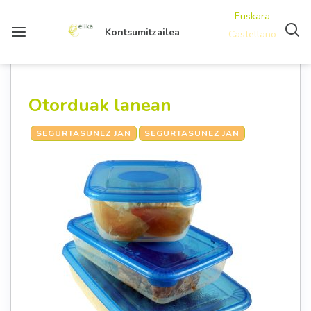
Euskara
Kontsumitzailea
Castellano
Otorduak lanean
SEGURTASUNEZ JAN
SEGURTASUNEZ JAN