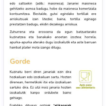
edo saltsekin (adib.: maionesa). Janariei maionesa
gehitzeko asmoa badugu, hobe da maionesa komertziala
kontsumitzea. Bestalde, gutxi egindako tortillak ere
arriskutsuak izan litezke; baina, tortilla eginago
prestatzen badugu, ekidin dezakegu arriskua.
Zuhurrena eta erosoena da egun batzuetarako
kuzinatzea eta banakako anoetan izoztea; horrela,
apurka-apurka aterako dugu izozkailutik eta aste barruan
hainbat plater mota izango ditugu.
Gorde
Kuzinatu berri diren janariak ezin dira
hozkailuan edo izozkailuan sartu. Hozten
direnean, hermetikoki itxi eta izozkailuan
sartuko dira. Ez utzi inoiz janaria hozten
izozkailutik kanpo ordubete baino
gehiago.
Erabiliko ditugun ontziak
“elikagaiak