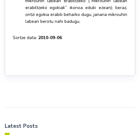
mikrouhin labean erabiltzeko (“Mikrouhin labean
erabiltzeko egokiak” ikonoa eduki ezean); beraz,
ontzi egokia erabili beharko dugu, janaria mikrouhin
labean berotu nahi badugu.
Sortze data:
2010-09-06
Latest Posts